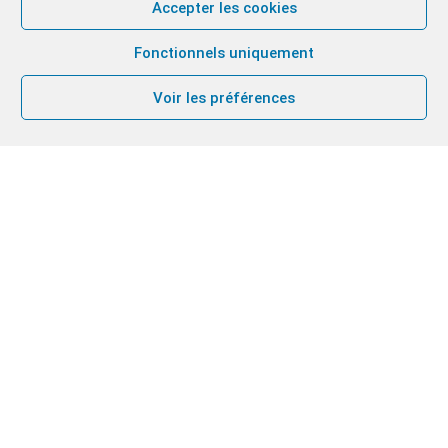
Accepter les cookies
Fonctionnels uniquement
Voir les préférences
Le 17 mai prochain à l’Église luthérienne de Berlin,
Oliver Matri sera ordonné comme Pasteur.
Oliver est protestant, membre du Chemin Neuf. Il
est marié à Setske qui est catholique.
Nous le portons dans nos prières jusqu’à
l’ordination.
Cliquez pour accepter les cookies
marketing et activer ce contenu