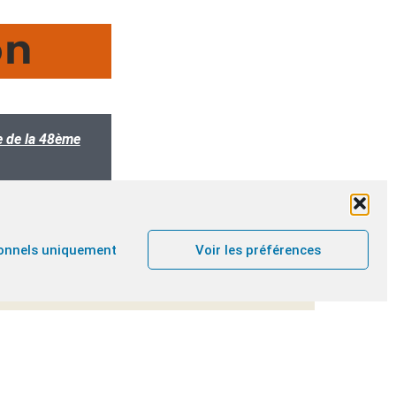
on
e de la 48ème
résurrection. Les amis de Jésus étaient troublés
onnels uniquement
Voir les préférences
eau de Jésus. Sa tristesse est grande : la pierre
ussi lui demande : « Femme, pourquoi pleures-tu
 le jardinier.
ivement perdue se rétablit. La surprise et la joie