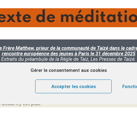
exte de méditati
e Frère Matthew, prieur de la communauté de Taizé dans le cadr
rencontre européenne des jeunes à Paris le 31 décembre 2025
Extraits du préambule de la Règle de Taiz, Les Presses de Taizé
.
Gérer le consentement aux cookies
parle de la rencontre entre Marie de Magdala et Jésus après sa 
Accepter les cookies
Foncti
ion. Marie, tôt le matin du premier jour de la semaine, va au tomb
 Jésus n’y est plus.
l’interrogent sur ses larmes, précède la venue de Jésus. Lui a
renant pas qui il est, Marie l’interroge à son tour, pensant qu’il est
e le reconnaît et la relation personnelle qu’elle croyait définit