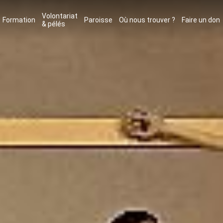
Volontariat
Formation
Paroisse
Où nous trouver ?
Faire un don
& pélés