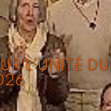
UR L’UNITÉ DU
026