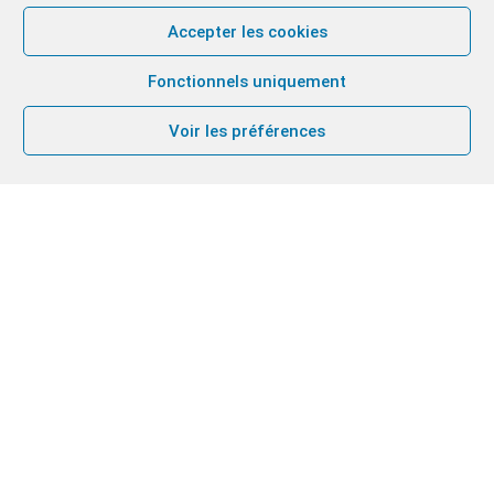
Accepter les cookies
Fonctionnels uniquement
Voir les préférences
Texte de méditation
Quel est le lien entre Chavouot (fête juive du 21
au 23 mai) et la fête de la Pentecôte (fête
chrétienne le 24 mai) que nous venons de fêter
?
Texte écrit par un membre de la communauté du
Chemin Neuf